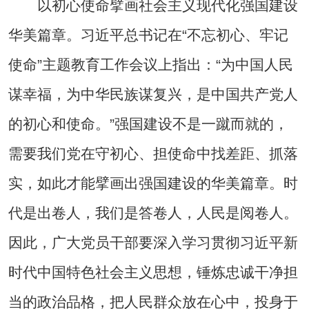
以初心使命擘画社会主义现代化强国建设
华美篇章。习近平总书记在“不忘初心、牢记
使命”主题教育工作会议上指出：“为中国人民
谋幸福，为中华民族谋复兴，是中国共产党人
的初心和使命。”强国建设不是一蹴而就的，
需要我们党在守初心、担使命中找差距、抓落
实，如此才能擘画出强国建设的华美篇章。时
代是出卷人，我们是答卷人，人民是阅卷人。
因此，广大党员干部要深入学习贯彻习近平新
时代中国特色社会主义思想，锤炼忠诚干净担
当的政治品格，把人民群众放在心中，投身于