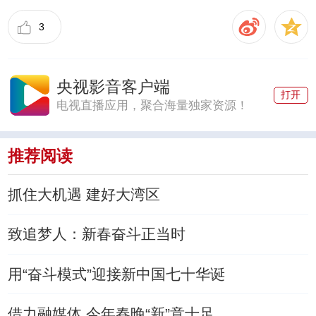
3
央视影音客户端
打开
电视直播应用，聚合海量独家资源！
推荐阅读
抓住大机遇 建好大湾区
致追梦人：新春奋斗正当时
用“奋斗模式”迎接新中国七十华诞
借力融媒体 今年春晚“新”意十足