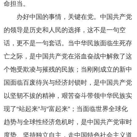
命担当。
办好中国的事情，关键在党。中国共产党
的领导是历史和人民的选择，这不是一句空
话，更不是一句套话。当中华民族面临生死存
亡之际，是中国共产党在浴血奋战中解救了这
个饱受欺凌与摧残的民族；当刚刚成立的新中
国面临百废待兴与经济封锁时，是中国共产党
以坚韧不拔的精神，艰苦奋斗带领中华民族实
现了“站起来”与“富起来”；当面临世界全球化
趋势与全球性经济危机时，是中国共产党审时
度势、坚持独立自主，走中国特色社会主义道