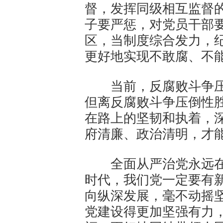
督，发挥同级相互监督
子要严惩，对党员干部
区，当制度综合发力，
更好地实现不敢腐、不
当前，反腐败斗争压
但离反腐败斗争压倒性
在路上的坚韧和执着，
府清廉、政治清明，才
全面从严治党永远在
时代，我们党一定要有
向纵深发展，毫不动摇
党建设得更加坚强有力