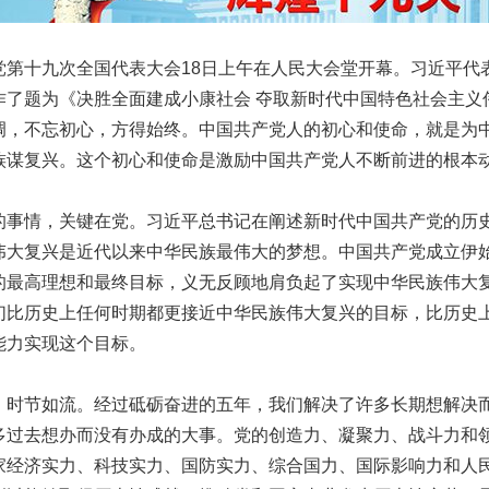
十九次全国代表大会18日上午在人民大会堂开幕。习近平代
作了题为《决胜全面建成小康社会 夺取新时代中国特色社会主义
调，不忘初心，方得始终。中国共产党人的初心和使命，就是为
族谋复兴。这个初心和使命是激励中国共产党人不断前进的根本
情，关键在党。习近平总书记在阐述新时代中国共产党的历
伟大复兴是近代以来中华民族最伟大的梦想。中国共产党成立伊
的最高理想和最终目标，义无反顾地肩负起了实现中华民族伟大
们比历史上任何时期都更接近中华民族伟大复兴的目标，比历史
能力实现这个目标。
节如流。经过砥砺奋进的五年，我们解决了许多长期想解决
多过去想办而没有办成的大事。党的创造力、凝聚力、战斗力和
家经济实力、科技实力、国防实力、综合国力、国际影响力和人