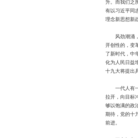
升。而我们之
有以习近平同
理念新思想新
风劲潮涌，正
开创性的，变
了新时代，中
化为人民日益
十九大将提出
一代人有一代
拉开，向目标
够以饱满的政
期待，党的十
前进。