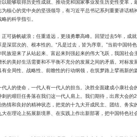
所以能够取得历史性成就、推动党和国家事业发生历史性变革，
志为核心的党中央的坚强领导，有习近平总书记系列重要讲话精
战略的科学指引。
可扬帆破浪；任重道远，更须勇攀高峰。回望过去5年，成就
革是深层次的、根本性的。“凡是过去，皆为序章。”当前中国特
华民族迎来了从站起来、富起来到强起来的伟大飞跃，我国社会
增长的美好生活需要和不平衡不充分的发展之间的矛盾。对标发
具有全局性、战略性、前瞻性的行动纲领，在筑梦路上擘画新的
人的使命，一代人有一代人的担当。决胜全面建成小康社会
冲刺的艰巨任务落在我们这一代人肩上。我们期待，出席大会的20
治热情和良好的精神状态，把党的十九大开成民主、团结、务实
九大在理论上拓展新境界、在实践上作出新部署，把中国特色社